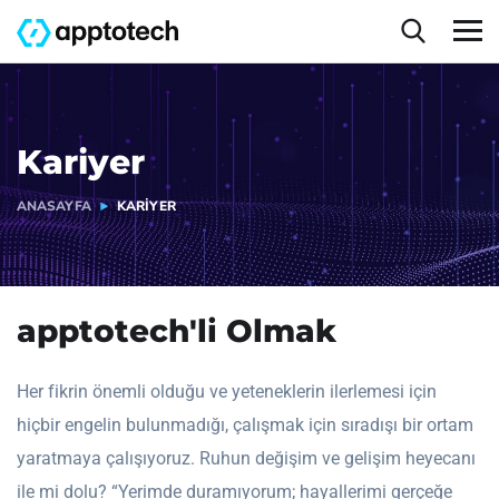
Kariyer
ANASAYFA
KARIYER
apptotech'li Olmak
Her fikrin önemli olduğu ve yeteneklerin ilerlemesi için
hiçbir engelin bulunmadığı, çalışmak için sıradışı bir ortam
yaratmaya çalışıyoruz. Ruhun değişim ve gelişim heyecanı
ile mi dolu? “Yerimde duramıyorum; hayallerimi gerçeğe